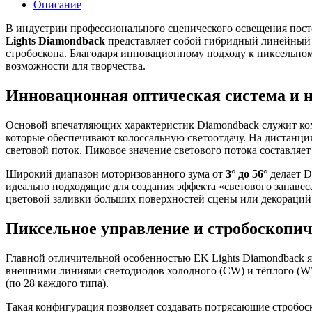
Описание
В индустрии профессионального сценического освещения пос
Lights Diamondback
представляет собой гибридный линейный с
стробоскопа. Благодаря инновационному подходу к пиксельно
возможности для творчества.
Инновационная оптическая система и н
Основой впечатляющих характеристик Diamondback служит к
которые обеспечивают колоссальную светоотдачу. На дистанци
световой поток. Пиковое значение светового потока составляе
Широкий диапазон моторизованного зума от
3° до 56°
делает D
идеально подходящие для создания эффекта «светового занав
цветовой заливки больших поверхностей сцены или декораций
Пиксельное управление и стробоскопи
Главной отличительной особенностью EK Lights Diamondback 
внешними линиями светодиодов холодного (CW) и тёплого (WW
(по 28 каждого типа).
Такая конфигурация позволяет создавать потрясающие стробо