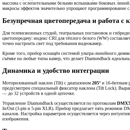
массива с ослепительными белыми вспышками боковых линий, с
макросы эффектов значительно упрощают программирование с
Безупречная цветопередача и работа с 
Для телевизионных студий, театральных постановок и гибридн
цветопередачу: индекс CRI для тёплого белого (WW) составляе
точно настроить свет под требования видеокамер.
Кроме того, прибор оснащён системой ультра-линейного димми
съёмке на любые типы камер, что делает Diamondback идеальн
Динамика и удобство интеграции
Моторизованный наклон (Tilt) с диапазоном
205°
и 16-битным р
предусмотрен специальный фиксатор наклона (Tilt Lock). Вы
— до 32 устройств в одной цепочке.
Управление Diamondback осуществляется по протоколам
DMX51
In/Out (3-pin и 5-pin XLR). Прибор предлагает пять режимов D
каналов. Настройка параметров осуществляется через интуити
изображения.