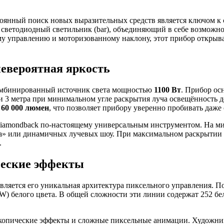
тоянный поиск новых выразительных средств является ключом 
ветодиодный светильник (bar), объединяющий в себе возможнос
му управлению и моторизованному наклону, этот прибор открыв
евероятная яркость
омбинированный источник света мощностью
1100 Вт
. Прибор о
и 3 метра при минимальном угле раскрытия луча освещённость 
т
60 000 люмен
, что позволяет прибору уверенно пробивать даже
iamondback по-настоящему универсальным инструментом. На мин
еса» или динамичных лучевых шоу. При максимальном раскрытии
.
ческие эффекты
является его уникальная архитектура пиксельного управления.
) белого цвета. В общей сложности эти линии содержат 252 бе
скопические эффекты и сложные пиксельные анимации. Художни