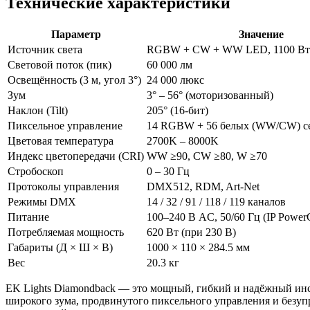
Технические характеристики
Параметр
Значение
Источник света
RGBW + CW + WW LED, 1100 Вт
Световой поток (пик)
60 000 лм
Освещённость (3 м, угол 3°)
24 000 люкс
Зум
3° – 56° (моторизованный)
Наклон (Tilt)
205° (16-бит)
Пиксельное управление
14 RGBW + 56 белых (WW/CW) с
Цветовая температура
2700K – 8000K
Индекс цветопередачи (CRI)
WW ≥90, CW ≥80, W ≥70
Стробоскоп
0 – 30 Гц
Протоколы управления
DMX512, RDM, Art-Net
Режимы DMX
14 / 32 / 91 / 118 / 119 каналов
Питание
100–240 В AC, 50/60 Гц (IP Pow
Потребляемая мощность
620 Вт (при 230 В)
Габариты (Д × Ш × В)
1000 × 110 × 284.5 мм
Вес
20.3 кг
EK Lights Diamondback — это мощный, гибкий и надёжный инс
широкого зума, продвинутого пиксельного управления и безу