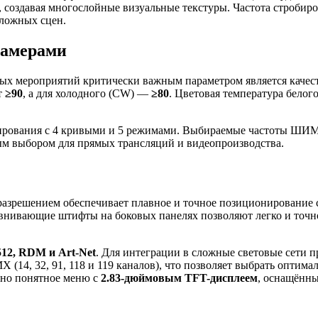
оздавая многослойные визуальные текстуры. Частота стробиров
ложных сцен.
камерами
ых мероприятий критически важным параметром является качест
т
≥90
, а для холодного (CW) —
≥80
. Цветовая температура белог
рования с 4 кривыми и 5 режимами. Выбираемые частоты ШИМ (P
ым выбором для прямых трансляций и видеопроизводства.
азрешением обеспечивает плавное и точное позиционирование с
равнивающие штифты на боковых панелях позволяют легко и точ
2, RDM и Art-Net
. Для интеграции в сложные световые сети 
MX (14, 32, 91, 118 и 119 каналов), что позволяет выбрать опти
вно понятное меню с
2.83-дюймовым TFT-дисплеем
, оснащённы