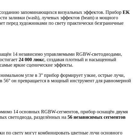
к созданию запоминающихся визуальных эффектов. Прибор
EK
ти заливки (wash), лучевых эффектов (beam) и мощного
ает перед художниками по свету практически безграничные
снащён 14 независимо управляемыми RGBW-светодиодами,
достигает
24 000 люкс
, создавая плотный и насыщенный
 самые яркие сценические эффекты.
имальном угле в 3° прибор формирует узкие, острые лучи,
 в 56° он превращается в мощный инструмент для равномерной
 Помимо 14 основных RGBW-сегментов, прибор оснащён двумя
лых светодиода, разделённых на
56 независимых сегментов
ки по свету могут комбинировать цветные лучи основного