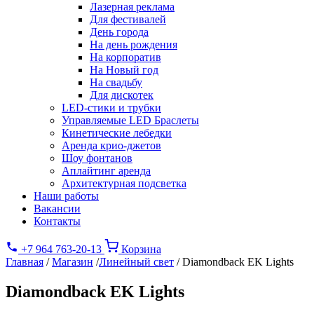
Лазерная реклама
Для фестивалей
День города
На день рождения
На корпоратив
На Новый год
На свадьбу
Для дискотек
LED-стики и трубки
Управляемые LED Браслеты
Кинетические лебедки
Аренда крио-джетов
Шоу фонтанов
Аплайтинг аренда
Архитектурная подсветка
Наши работы
Вакансии
Контакты
+7 964 763-20-13
Корзина
Главная
/
Магазин
/
Линейный свет
/
Diamondback EK Lights
Diamondback EK Lights