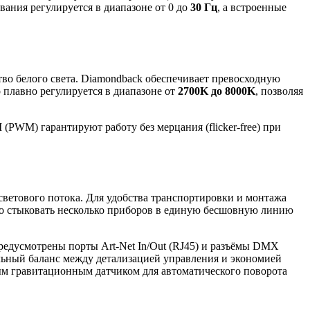
ания регулируется в диапазоне от 0 до
30 Гц
, а встроенные
во белого света. Diamondback обеспечивает превосходную
о плавно регулируется в диапазоне от
2700K до 8000K
, позволяя
WM) гарантируют работу без мерцания (flicker-free) при
ветового потока. Для удобства транспортировки и монтажа
но стыковать несколько приборов в единую бесшовную линию
предусмотрены порты Art-Net In/Out (RJ45) и разъёмы DMX
мальный баланс между детализацией управления и экономией
м гравитационным датчиком для автоматического поворота