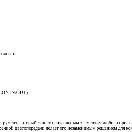
егментов
erCON IN/OUT)
трумент, который станет центральным элементом любого профес
пречной цветопередачи делает его незаменимым решением для к