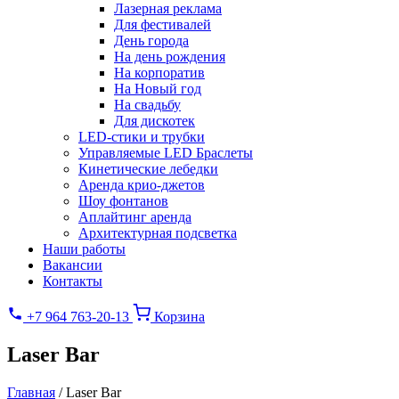
Лазерная реклама
Для фестивалей
День города
На день рождения
На корпоратив
На Новый год
На свадьбу
Для дискотек
LED-стики и трубки
Управляемые LED Браслеты
Кинетические лебедки
Аренда крио-джетов
Шоу фонтанов
Аплайтинг аренда
Архитектурная подсветка
Наши работы
Вакансии
Контакты
+7 964 763-20-13
Корзина
Laser Bar
Главная
/
Laser Bar