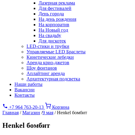
Лазерная реклама
Для фестивалей
День города
На день рождения
На корпоратив
На Новый год
На свадьбу
Для дискотек
LED-стики и трубки
Управляемые LED Браслеты
Кинетические лебедки
Аренда крио-джетов
Шоу фонтанов
Аплайтинг аренда
Архитектурная подсветка
Наши работы
Вакансии
Контакты
+7 964 763-20-13
Корзина
Главная
/
Магазин
/
9 мая
/
Henkel бомбит
Henkel бомбит