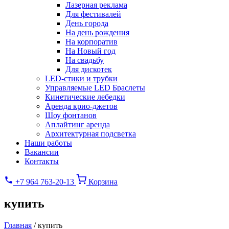
Лазерная реклама
Для фестивалей
День города
На день рождения
На корпоратив
На Новый год
На свадьбу
Для дискотек
LED-стики и трубки
Управляемые LED Браслеты
Кинетические лебедки
Аренда крио-джетов
Шоу фонтанов
Аплайтинг аренда
Архитектурная подсветка
Наши работы
Вакансии
Контакты
+7 964 763-20-13
Корзина
купить
Главная
/
купить